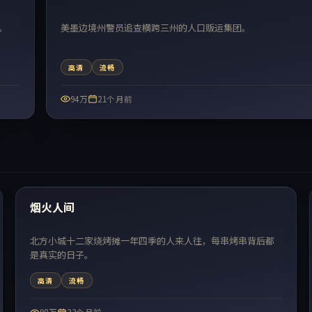
。
美墨边境州警员追查横跨三州的人口贩运集团。
高清
流畅
94万
21个月前
42:31
热门
烟火人间
北方小城十二家烧烤摊一年四季的人来人往，每串烤串背后都
是真实的日子。
高清
流畅