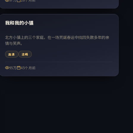
97万
20个月前
99:33
热门
我和我的小镇
北方小镇上的三个家庭，在一场荒诞春运中找回失散多年的亲
情与笑声。
高清
流畅
95万
45个月前