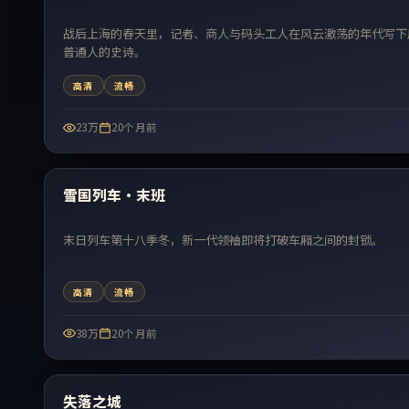
战后上海的春天里，记者、商人与码头工人在风云激荡的年代写下
普通人的史诗。
高清
流畅
23万
20个月前
最新
雪国列车·末班
末日列车第十八季冬，新一代领袖即将打破车厢之间的封锁。
高清
流畅
38万
20个月前
最新
失落之城