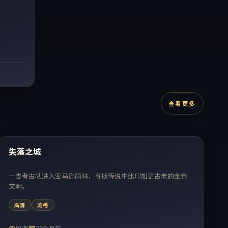
查看更多
99:07
热门
失落之城
一支考古队进入亚马逊雨林，寻找传说中比印加更古老的金色
文明。
高清
流畅