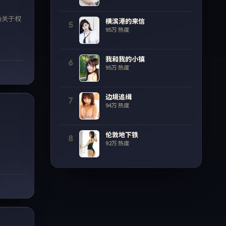
场关于权
横滨港的来信
5
95万
热度
我和我的小镇
6
95万
热度
99:56
边境追缉
7
94万
热度
伦敦地下铁
8
92万
热度
45:40