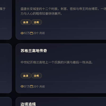
属于
盛唐长安城里的十二个时辰，刺客、密探与帝王同台博弈，一
力与人心的暗夜较量徐徐展开。
高清
流畅
92万
20个月前
52:54
最新
苏格兰高地传奇
中世纪苏格兰高地上一个氏族的兴衰与最后一场决战。
高清
流畅
57万
20个月前
99:07
最新
边境追缉