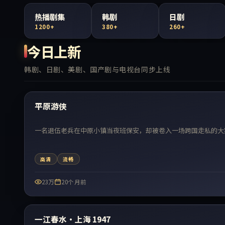
热播剧集
韩剧
日剧
1200+
380+
260+
今日上新
韩剧、日剧、美剧、国产剧与电视台同步上线
最新
平原游侠
一名退伍老兵在中原小镇当夜班保安，却被卷入一场跨国走私的大
高清
流畅
23万
20个月前
最新
一江春水·上海 1947