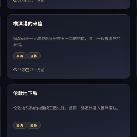
98万
33个月前
99:00
热门
横滨港的来信
横滨码头一只漂流瓶里寄来五十年前的信，唤回一段被遗忘的
爱情。
高清
流畅
95万
27个月前
99:22
热门
伦敦地下铁
伦敦地铁系统内连续三起失踪，督察一路追踪进入百年废线。
高清
流畅