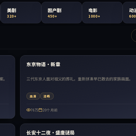
美剧
国产剧
电影
动
320+
450+
1000+
60
99:48
最新
东京物语·新章
案。
三代东京人面对祖父的葬礼，重新拼凑早已散去的家族画面。
高清
流畅
76万
20个月前
51:42
最新
长安十二夜·盛唐谜局