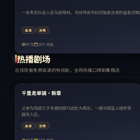
一支考古队进入亚马逊雨林，寻找传说中比印加更古老的金色文明
高清
流畅
97万
20个月前
热播剧场
在线观看免费高清的电视剧，全网热播口碑剧集精选
99:07
热门
千里走单骑·新章
父亲为完成亡子未竟的旅行远赴大西北，一路与陌生人结伴穿
越无人区。
高清
流畅