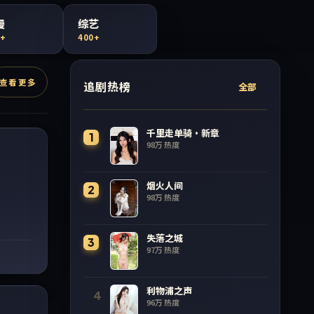
漫
综艺
0+
400+
查看更多
追剧热榜
全部
99:51
千里走单骑·新章
1
98万
热度
烟火人间
2
98万
热度
失落之城
3
97万
热度
46:17
利物浦之声
4
96万
热度