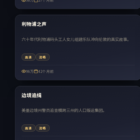
98万
27个月前
99:38
热门
利物浦之声
六十年代利物浦码头工人女儿组建乐队冲向伦敦的真实故事。
高清
流畅
96万
42个月前
45:40
热门
边境追缉
美墨边境州警员追查横跨三州的人口贩运集团。
高清
流畅